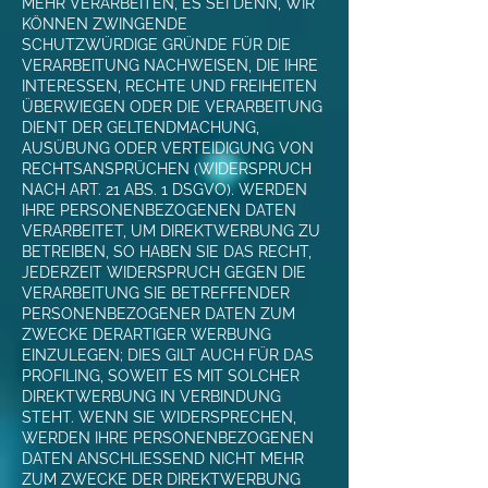
MEHR VERARBEITEN, ES SEI DENN, WIR
KÖNNEN ZWINGENDE
SCHUTZWÜRDIGE GRÜNDE FÜR DIE
VERARBEITUNG NACHWEISEN, DIE IHRE
INTERESSEN, RECHTE UND FREIHEITEN
ÜBERWIEGEN ODER DIE VERARBEITUNG
DIENT DER GELTENDMACHUNG,
AUSÜBUNG ODER VERTEIDIGUNG VON
RECHTSANSPRÜCHEN (WIDERSPRUCH
NACH ART. 21 ABS. 1 DSGVO). WERDEN
IHRE PERSONENBEZOGENEN DATEN
VERARBEITET, UM DIREKTWERBUNG ZU
BETREIBEN, SO HABEN SIE DAS RECHT,
JEDERZEIT WIDERSPRUCH GEGEN DIE
VERARBEITUNG SIE BETREFFENDER
PERSONENBEZOGENER DATEN ZUM
ZWECKE DERARTIGER WERBUNG
EINZULEGEN; DIES GILT AUCH FÜR DAS
PROFILING, SOWEIT ES MIT SOLCHER
DIREKTWERBUNG IN VERBINDUNG
STEHT. WENN SIE WIDERSPRECHEN,
WERDEN IHRE PERSONENBEZOGENEN
DATEN ANSCHLIESSEND NICHT MEHR
ZUM ZWECKE DER DIREKTWERBUNG