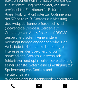
elektronischen Kommunikationsvorgangs,
zur Bereitstellung bestimmter, von Ihnen
erwünschter Funktionen (z. B. für die
Warenkorbfunktion) oder zur Optimierung
der Website (z. B. Cookies zur Messung
des Webpublikums) erforderlich sind
(notwendige Cookies), werden auf
Grundlage von Art. 6 Abs. 1 lit. f DSGVO
gespeichert, sofern keine andere
Rechtsgrundlage angegeben wird. Der
Websitebetreiber hat ein berechtigtes
Interesse an der Speicherung von
notwendigen Cookies zur technisch
fehlerfreien und optimierten Bereitstellung
seiner Dienste. Sofern eine Einwilligung zur
Speicherung von Cookies und
vergleichbaren
Wiedererkennungstechnologien abgefragt
wurde, erfolgt die Verarbeitung
ausschließlich auf Grundlage dieser
Einwilligung (Art. 6 Abs. 1 lit. a DSGVO und
§ 25 Abs. 1 TTDSG); die Einwilligung ist
jederzeit widerrufbar.
Sie können Ihren Browser so einstellen,