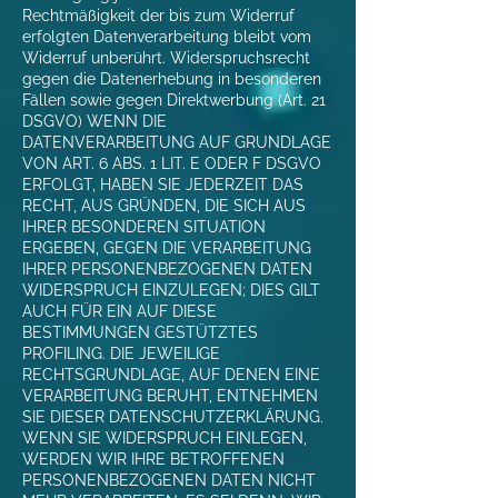
Rechtmäßigkeit der bis zum Widerruf
erfolgten Datenverarbeitung bleibt vom
Widerruf unberührt. Widerspruchsrecht
gegen die Datenerhebung in besonderen
Fällen sowie gegen Direktwerbung (Art. 21
DSGVO) WENN DIE
DATENVERARBEITUNG AUF GRUNDLAGE
VON ART. 6 ABS. 1 LIT. E ODER F DSGVO
ERFOLGT, HABEN SIE JEDERZEIT DAS
RECHT, AUS GRÜNDEN, DIE SICH AUS
IHRER BESONDEREN SITUATION
ERGEBEN, GEGEN DIE VERARBEITUNG
IHRER PERSONENBEZOGENEN DATEN
WIDERSPRUCH EINZULEGEN; DIES GILT
AUCH FÜR EIN AUF DIESE
BESTIMMUNGEN GESTÜTZTES
PROFILING. DIE JEWEILIGE
RECHTSGRUNDLAGE, AUF DENEN EINE
VERARBEITUNG BERUHT, ENTNEHMEN
SIE DIESER DATENSCHUTZERKLÄRUNG.
WENN SIE WIDERSPRUCH EINLEGEN,
WERDEN WIR IHRE BETROFFENEN
PERSONENBEZOGENEN DATEN NICHT